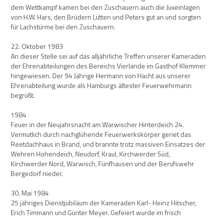
dem Wettkampf kamen bei den Zuschauern auch die Juxeinlagen
von H.W. Hars, den Brüdern Lütten und Peters gut an und sorgten
für Lachstürme bei den Zuschauern.
22. Oktober 1983
An dieser Stelle sei auf das alljährliche Treffen unserer Kameraden
der Ehrenabteilungen des Bereichs Vierlande im Gasthof Klemmer
hingewiesen. Der 94 Jährige Hermann von Hacht aus unserer
Ehrenabteilung wurde als Hamburgs ältester Feuerwehrmann
begrüßt.
1984
Feuer in der Neujahrsnacht am Warwischer Hinterdeich 24.
Vermutlich durch nachglühende Feuerwerkskörper geriet das
Reetdachhaus in Brand, und brannte trotz massiven Einsatzes der
Wehren Hohendeich, Neudorf, Kraul, Kirchwerder Süd,
Kirchwerder Nord, Warwisch, Fünfhausen und der Berufswehr
Bergedorf nieder.
30. Mai 1984
25 jähriges Dienstjubiläum der Kameraden Karl- Heinz Hitscher,
Erich Timmann und Günter Meyer. Gefeiert wurde im frisch