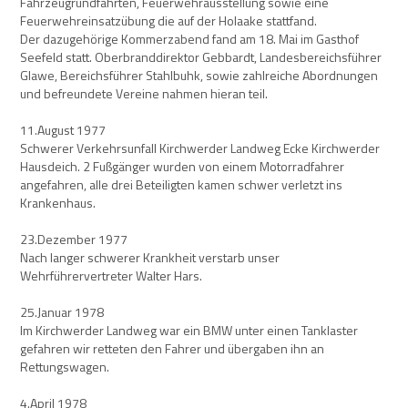
Fahrzeugrundfahrten, Feuerwehrausstellung sowie eine
Feuerwehreinsatzübung die auf der Holaake stattfand.
Der dazugehörige Kommerzabend fand am 18. Mai im Gasthof
Seefeld statt. Oberbranddirektor Gebbardt, Landesbereichsführer
Glawe, Bereichsführer Stahlbuhk, sowie zahlreiche Abordnungen
und befreundete Vereine nahmen hieran teil.
11.August 1977
Schwerer Verkehrsunfall Kirchwerder Landweg Ecke Kirchwerder
Hausdeich. 2 Fußgänger wurden von einem Motorradfahrer
angefahren, alle drei Beteiligten kamen schwer verletzt ins
Krankenhaus.
23.Dezember 1977
Nach langer schwerer Krankheit verstarb unser
Wehrführervertreter Walter Hars.
25.Januar 1978
Im Kirchwerder Landweg war ein BMW unter einen Tanklaster
gefahren wir retteten den Fahrer und übergaben ihn an
Rettungswagen.
4.April 1978