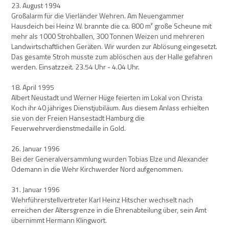
23. August 1994
Großalarm für die Vierländer Wehren. Am Neuengammer
Hausdeich bei Heinz W. brannte die ca. 800 m² große Scheune mit
mehr als 1000 Strohballen, 300 Tonnen Weizen und mehreren
Landwirtschaftlichen Geräten. Wir wurden zur Ablösung eingesetzt.
Das gesamte Stroh musste zum ablöschen aus der Halle gefahren
werden. Einsatzzeit. 23.54 Uhr - 4.04 Uhr.
18. April 1995
Albert Neustadt und Werner Hüge feierten im Lokal von Christa
Koch ihr 40 jähriges Dienstjubiläum. Aus diesem Anlass erhielten
sie von der Freien Hansestadt Hamburg die
Feuerwehrverdienstmedaille in Gold.
26. Januar 1996
Bei der Generalversammlung wurden Tobias Elze und Alexander
Odemann in die Wehr Kirchwerder Nord aufgenommen.
31. Januar 1996
Wehrführerstellvertreter Karl Heinz Hitscher wechselt nach
erreichen der Altersgrenze in die Ehrenabteilung über, sein Amt
übernimmt Hermann Klingwort.