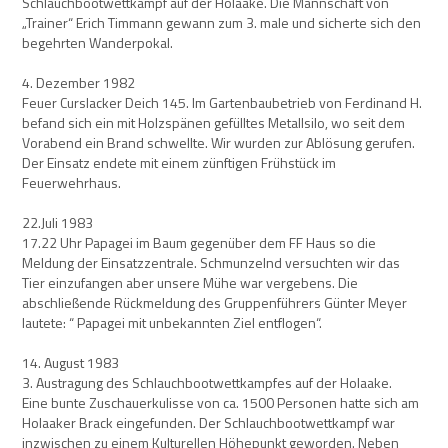
Schlauchbootwettkampf auf der Holaake. Die Mannschaft von
„Trainer“ Erich Timmann gewann zum 3. male und sicherte sich den
begehrten Wanderpokal.
4. Dezember 1982
Feuer Curslacker Deich 145. Im Gartenbaubetrieb von Ferdinand H.
befand sich ein mit Holzspänen gefülltes Metallsilo, wo seit dem
Vorabend ein Brand schwellte. Wir wurden zur Ablösung gerufen.
Der Einsatz endete mit einem zünftigen Frühstück im
Feuerwehrhaus.
22.Juli 1983
17.22 Uhr Papagei im Baum gegenüber dem FF Haus so die
Meldung der Einsatzzentrale. Schmunzelnd versuchten wir das
Tier einzufangen aber unsere Mühe war vergebens. Die
abschließende Rückmeldung des Gruppenführers Günter Meyer
lautete: “ Papagei mit unbekannten Ziel entflogen“.
14. August 1983
3. Austragung des Schlauchbootwettkampfes auf der Holaake.
Eine bunte Zuschauerkulisse von ca. 1500 Personen hatte sich am
Holaaker Brack eingefunden. Der Schlauchbootwettkampf war
inzwischen zu einem Kulturellen Höhepunkt geworden. Neben