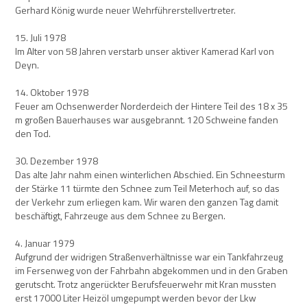
Gerhard König wurde neuer Wehrführerstellvertreter.
15. Juli 1978
Im Alter von 58 Jahren verstarb unser aktiver Kamerad Karl von
Deyn.
14. Oktober 1978
Feuer am Ochsenwerder Norderdeich der Hintere Teil des 18 x 35
m großen Bauerhauses war ausgebrannt. 120 Schweine fanden
den Tod.
30. Dezember 1978
Das alte Jahr nahm einen winterlichen Abschied. Ein Schneesturm
der Stärke 11 türmte den Schnee zum Teil Meterhoch auf, so das
der Verkehr zum erliegen kam. Wir waren den ganzen Tag damit
beschäftigt, Fahrzeuge aus dem Schnee zu Bergen.
4. Januar 1979
Aufgrund der widrigen Straßenverhältnisse war ein Tankfahrzeug
im Fersenweg von der Fahrbahn abgekommen und in den Graben
gerutscht. Trotz angerückter Berufsfeuerwehr mit Kran mussten
erst 17000 Liter Heizöl umgepumpt werden bevor der Lkw