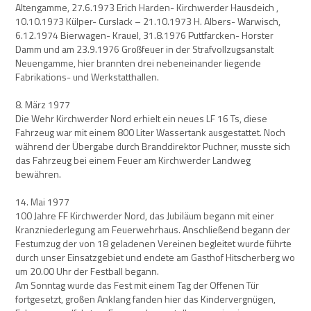
Altengamme, 27.6.1973 Erich Harden- Kirchwerder Hausdeich ,
10.10.1973 Külper- Curslack – 21.10.1973 H. Albers- Warwisch,
6.12.1974 Bierwagen- Krauel, 31.8.1976 Puttfarcken- Horster
Damm und am 23.9.1976 Großfeuer in der Strafvollzugsanstalt
Neuengamme, hier brannten drei nebeneinander liegende
Fabrikations- und Werkstatthallen.
8. März 1977
Die Wehr Kirchwerder Nord erhielt ein neues LF 16 Ts, diese
Fahrzeug war mit einem 800 Liter Wassertank ausgestattet. Noch
während der Übergabe durch Branddirektor Puchner, musste sich
das Fahrzeug bei einem Feuer am Kirchwerder Landweg
bewähren.
14. Mai 1977
100 Jahre FF Kirchwerder Nord, das Jubiläum begann mit einer
Kranzniederlegung am Feuerwehrhaus. Anschließend begann der
Festumzug der von 18 geladenen Vereinen begleitet wurde führte
durch unser Einsatzgebiet und endete am Gasthof Hitscherberg wo
um 20.00 Uhr der Festball begann.
Am Sonntag wurde das Fest mit einem Tag der Offenen Tür
fortgesetzt, großen Anklang fanden hier das Kindervergnügen,