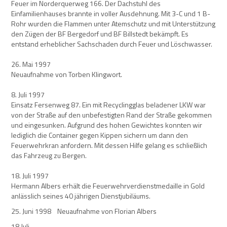
Feuer im Norderquerweg 166. Der Dachstuhl des
Einfamilienhauses brannte in voller Ausdehnung. Mit 3-C und 1 B-
Rohr wurden die Flammen unter Atemschutz und mit Unterstützung
den Zügen der BF Bergedorf und BF Billstedt bekämpft. Es
entstand erheblicher Sachschaden durch Feuer und Löschwasser.
26. Mai 1997
Neuaufnahme von Torben Klingwort.
8. Juli 1997
Einsatz Fersenweg 87. Ein mit Recyclingglas beladener LKW war
von der Straße auf den unbefestigten Rand der Straße gekommen
und eingesunken. Aufgrund des hohen Gewichtes konnten wir
lediglich die Container gegen Kippen sichern um dann den
Feuerwehrkran anfordern. Mit dessen Hilfe gelang es schließlich
das Fahrzeug zu Bergen.
18. Juli 1997
Hermann Albers erhält die Feuerwehrverdienstmedaille in Gold
anlässlich seines 40 jährigen Dienstjubiläums.
25. Juni 1998 Neuaufnahme von Florian Albers
18 Juli