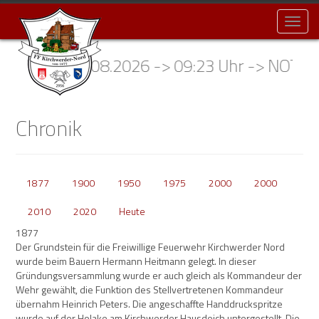
Toggl
naviga
> 06.08.2026 -> 09:23 Uhr -> NOTFNA - Kirc
Chronik
1877
1900
1950
1975
2000
2000
2010
2020
Heute
1877
Der Grundstein für die Freiwillige Feuerwehr Kirchwerder Nord
wurde beim Bauern Hermann Heitmann gelegt. In dieser
Gründungsversammlung wurde er auch gleich als Kommandeur der
Wehr gewählt, die Funktion des Stellvertretenen Kommandeur
übernahm Heinrich Peters. Die angeschaffte Handdruckspritze
wurde auf der Holake am Kirchwerder Hausdeich untergestellt. Die