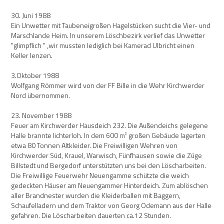
30. Juni 1988
Ein Unwetter mit Taubeneigroßen Hagelstücken sucht die Vier- und
Marschlande Heim. In unserem Löschbezirk verlief das Unwetter
"glimpflich " ,wir mussten lediglich bei Kamerad Ulbricht einen
Keller lenzen.
3.Oktober 1988
Wolfgang Römmer wird von der FF Bille in die Wehr Kirchwerder
Nord übernommen.
23. November 1988
Feuer am Kirchwerder Hausdeich 232. Die Außendeichs gelegene
Halle brannte lichterloh. In dem 600 m² großen Gebäude lagerten
etwa 80 Tonnen Altkleider. Die Freiwilligen Wehren von
Kirchwerder Süd, Krauel, Warwisch, Fünfhausen sowie die Züge
Billstedt und Bergedorf unterstützten uns bei den Löscharbeiten.
Die Freiwillige Feuerwehr Neuengamme schützte die weich
gedeckten Häuser am Neuengammer Hinterdeich. Zum ablöschen
aller Brandnester wurden die Kleiderballen mit Baggern,
Schaufelladern und dem Traktor von Georg Odemann aus der Halle
gefahren. Die Löscharbeiten dauerten ca.12 Stunden.